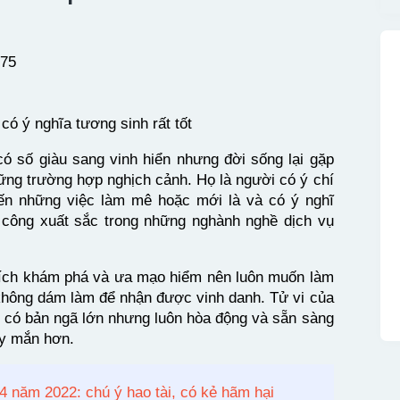
975
ó ý nghĩa tương sinh rất tốt
 số giàu sang vinh hiển nhưng đời sống lại gặp
hững trường hợp nghịch cảnh. Họ là người có ý chí
n những việc làm mê hoặc mới là và có ý nghĩ
 công xuất sắc trong những nghành nghề dịch vụ
thích khám phá và ưa mạo hiểm nên luôn muốn làm
hông dám làm để nhận được vinh danh. Tử vi của
i có bản ngã lớn nhưng luôn hòa động và sẵn sàng
y mắn hơn.
4 năm 2022: chú ý hao tài, có kẻ hãm hại