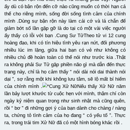
ấy dù có bận rộn đến cỡ nào cũng muốn có thời hạn cá
thể cho riêng mình, sống đời sống tình cảm của chính
mình .Dùng sự bận rộn này làm cái cớ và lá chắn để
giảm bớt số lần gặp gỡ là do tại có một vài việc người
ấy thấy có lỗi với bạn .Cung Sư TửTheo tử vi 12 cung
hoàng đạo, khi có tín hiệu tình yêu rạn nứt, đối phương
nhiều lúc im lặng, giữa hai bạn có vẻ như không có
nhiều chủ đề hoàn toàn có thể nói như trước kia .Thật
ra không phải Sư Tử gặp phiền não gì mà dẫn đến thực
trạng này, chỉ là họ cảm thấy “ nói dài nói dai thành nói
dại ”, sợ rằng một khi không lưu tâm, sẽ lộ mất bí hiểm
của chính mình .
Cung Xử NữNếu thấy Xử Nữ năm
lần bảy lượt khước từ cuộc hẹn với mình, thậm chí còn
ngày kỷ niệm quan trọng như sinh nhật mà cũng quên,
rồi “ bơ ” đi những gợi ý của bạn dành cho chàng / nàng
ta, chứng tỏ tình cảm của họ đang “ có yếu tố ”. Thực
ra, trong trái tim Xử Nữ đã có một hình bóng khác rồi .