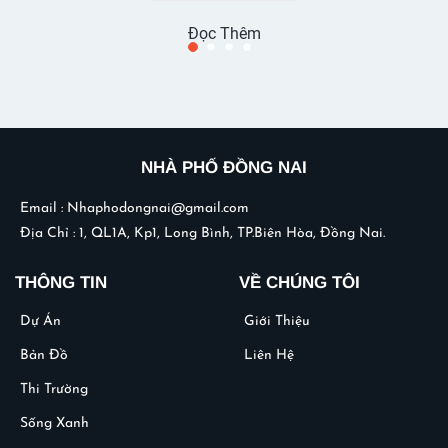
Đọc Thêm
NHÀ PHỐ ĐỒNG NAI
Email :
Nhaphodongnai@gmail.com
Địa Chỉ : 1, QL1A, Kp1, Long Bình, TP.Biên Hòa, Đồng Nai.
THÔNG TIN
VỀ CHÚNG TÔI
Dự Án
Giới Thiệu
Bản Đồ
Liên Hệ
Thi Trường
Sống Xanh