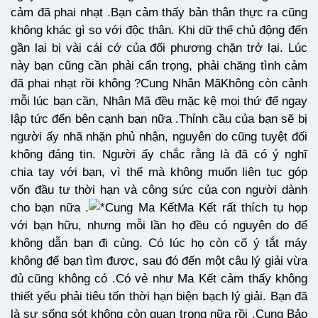
cảm đã phai nhạt .Bạn cảm thấy bản thân thực ra cũng
không khác gì so với độc thân. Khi dữ thế chủ động đến
gần lại bị vài cái cớ của đối phương chặn trở lại. Lúc
này bạn cũng cần phải cẩn trọng, phải chăng tình cảm
đã phai nhạt rồi không ?Cung Nhân MãKhông còn cảnh
mỗi lúc bạn cần, Nhân Mã đều mặc kệ mọi thứ để ngay
lập tức đến bên cạnh bạn nữa .Thỉnh cầu của bạn sẽ bị
người ấy nhã nhặn phủ nhận, nguyên do cũng tuyệt đối
không đáng tin. Người ấy chắc rằng là đã có ý nghĩ
chia tay với bạn, vì thế mà không muốn liên tục góp
vốn đầu tư thời hạn và công sức của con người dành
cho bạn nữa .
Cung Ma KếtMa Kết rất thích tụ họp
với bạn hữu, nhưng mỗi lần họ đều có nguyên do để
không dẫn bạn đi cùng. Có lúc họ còn cố ý tắt máy
không để bạn tìm được, sau đó đến một câu lý giải vừa
đủ cũng không có .Có vẻ như Ma Kết cảm thấy không
thiết yếu phải tiêu tốn thời hạn biện bạch lý giải. Bạn đã
là sự sống sót không còn quan trọng nữa rồi .Cung Bảo