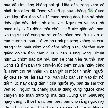
này đều im lặng không nói gì. Hãy cẩn trọng xem có
phải tình cảm đã Open yếu tố gì hay không ?
Cung
Kim NgưuBói tình yêu 12 cung hoàng đạo, bạn sẽ nhận
thấy gần đây tính tình của Kim Ngưu có vẻ như rất
nóng nảy, kiểu động một chút ít sẽ tức giận với bạn.
Nhưng sau đó cũng sẽ rất chân thành bộc lộ sự xin lỗi
của mình với bạn .Có vẻ như đối phương không hề chịu
đựng việc phải kiềm chế cảm hứng nữa, nội tâm luôn
giằng co về tình cảm giữa 2 bạn .Cung Song TửMật
ngữ 12 chòm sao bật mý, bạn sẽ phát hiện ra, thời hạn
Song Tử tìm bạn trò chuyện lúc đêm khuya ngày càng
ít. Thậm chí rất nhiều khi bạn gửi đi một tin nhắn, người
ấy đều sẽ rất lâu sau mới vấn đáp bạn .Tin vào lời nói
dối “ lúc nãy đang tắm ” của người ấy, bạn đã sai trọn
vẹn rồi. Người ta chẳng qua là đang cùng người khác
chuyện trò thân thương mà thôi .Cung Cự GiảiCàng
ngày càng ít thời hạn ở bên bạn, bạn cho rằng người ấy
chỉ là bận rộn mà thôi, thực ra không phải vậy. Người