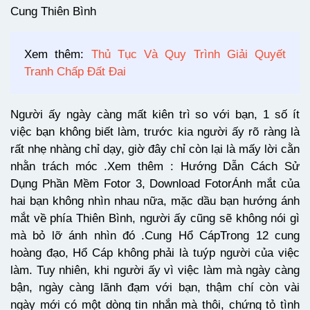
Cung Thiên Bình
Xem thêm:
Thủ Tục Và Quy Trình Giải Quyết
Tranh Chấp Đất Đai
Người ấy ngày càng mất kiên trì so với bạn, 1 số ít
việc bạn không biết làm, trước kia người ấy rõ ràng là
rất nhẹ nhàng chỉ dạy, giờ đây chỉ còn lại là mấy lời cằn
nhằn trách móc .Xem thêm : Hướng Dẫn Cách Sử
Dụng Phần Mềm Fotor 3, Download FotorÁnh mắt của
hai bạn không nhìn nhau nữa, mặc dầu bạn hướng ánh
mắt về phía Thiên Bình, người ấy cũng sẽ không nói gì
mà bỏ lỡ ánh nhìn đó .Cung Hổ CápTrong 12 cung
hoàng đạo, Hổ Cáp không phải là tuýp người của việc
làm. Tuy nhiên, khi người ấy vì việc làm mà ngày càng
bận, ngày càng lãnh đạm với bạn, thậm chí còn vài
ngày mới có một dòng tin nhắn mà thôi, chứng tỏ tình