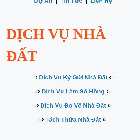
Dự Án
|
Tin Tức
|
Liên Hệ
DỊCH VỤ NHÀ
ĐẤT
⇒
Dịch Vụ Ký Gửi Nhà Đất
⇐
⇒
Dịch Vụ Làm Sổ Hồng
⇐
⇒
Dịch Vụ Đo Vẽ Nhà Đất
⇐
⇒
Tách Thửa Nhà Đất
⇐