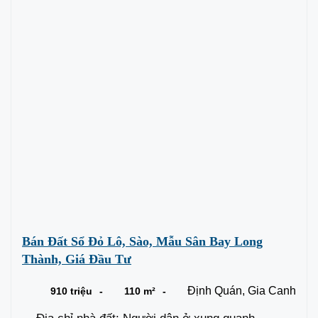
Bán Đất Sổ Đỏ Lô, Sào, Mẫu Sân Bay Long
Thành, Giá Đầu Tư
Định Quán, Gia Canh
910 triệu
110 m²